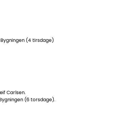
bsen
 i Bygningen (4 tirsdage)
if Carlsen.
i Bygningen (6 torsdage).