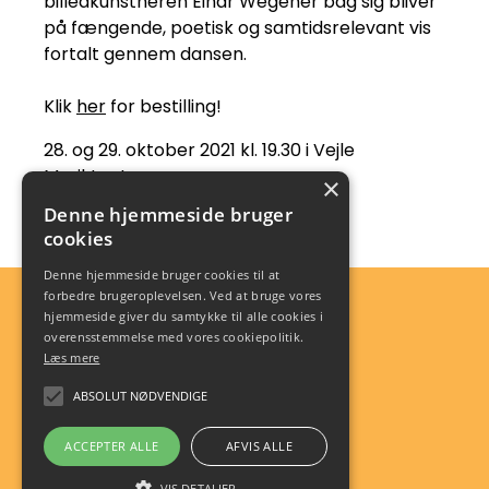
billedkunstneren Einar Wegener bag sig bliver
på fængende, poetisk og samtidsrelevant vis
fortalt gennem dansen.
Klik
her
for bestilling!
28. og 29. oktober 2021 kl. 19.30 i Vejle
Musikteater
×
Denne hjemmeside bruger
cookies
Denne hjemmeside bruger cookies til at
forbedre brugeroplevelsen. Ved at bruge vores
Kunst & Kultur Højskolen Vejle
hjemmeside giver du samtykke til alle cookies i
CVR. NR. 18917734
overensstemmelse med vores cookiepolitik.
Læs mere
ABSOLUT NØDVENDIGE
ACCEPTER ALLE
AFVIS ALLE
VIS DETALJER